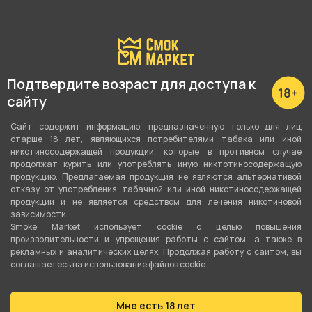
Подробные характеристики
Подтвердите возраст для доступа к
Аромат
сайту
Виноград
Сайт содержит информацию, предназначенную только для лиц
старше 18 лет, являющихся потребителями табака или иной
Крепость
никотиносодержащей продукции, которые в противном случае
2
продолжат курить или употреблять иную никтотиносодержащую
продукцию. Предлагаемая продукция не являются альтернативой
отказу от употребления табачной или иной никотиносодержащей
Количество в пачке
продукции и не является средством для лечения никотиновой
2 шт
зависимости.
Smoke Market использует cookie c целью повышения
производительности и упрощения работы с сайтом, а также в
Наличие фильтра
рекламных и аналитических целях. Продолжая работу с сайтом, вы
Да
соглашаетесь на использование файлов cookie.
Производитель
Мне есть 18 лет
Россия