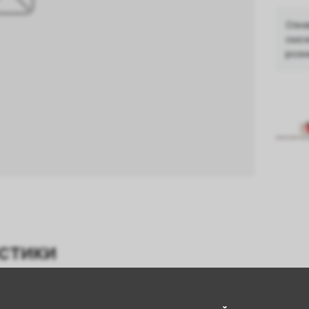
Озна
смож
розн
стики
Виноград
,
Алкоголь