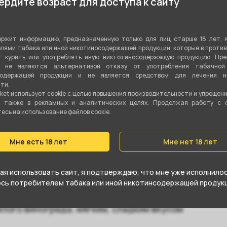
рдите возраст для доступа к сайту
4
1 шт
ржит информацию, предназначенную только для лиц старше 18 лет, 
лями табака или иной никотиносодержащей продукции, которые в проти
Нет
 курить или употреблять иную никтотиносодержащую продукцию. Пр
я не являются альтернативой отказу от употребления табачной
содержащей продукции и не является средством для лечения ни
Россия
ти.
ket использует cookie c целью повышения производительности и упрощен
а также в рекламных и аналитических целях. Продолжая работу с 
сь на использование файлов cookie.
Мне есть 18 лет
Мне нет 18 лет
готовленны из отборных, привезённых с
я использовать сайт, я подтверждаю, что мне уже исполнилось
нии в качестве начинки, обёрнутые в
юсь потребителем табака или иной никотинсодержащей продукц
ата Фина. Обладают ароматом
лого винограда, мягким, сладким вкусом