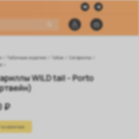
я
/
Табачные изделия
/
Табак
/
Сигариллы
/
il
/
ариллы WILD tail - Porto
ртвейн)
0 ₽
 в наличии