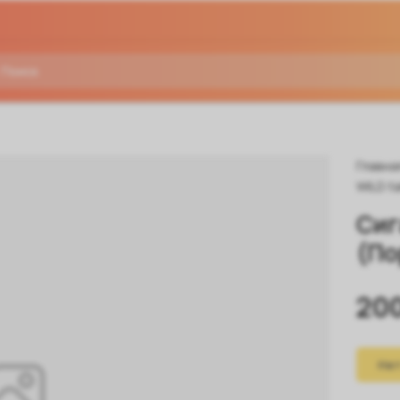
Главна
WILD ta
Сиг
(По
20
Нет