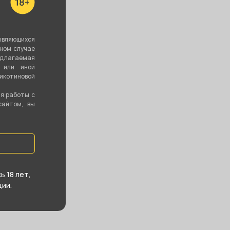
являющихся
вном случае
едлагаемая
 или иной
котиновой
ия работы с
сайтом, вы
 18 лет,
ии.