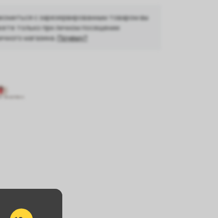
комиться с зарезервированным товаром вы
ете только при личном посещении
ичного магазина.
Почему?