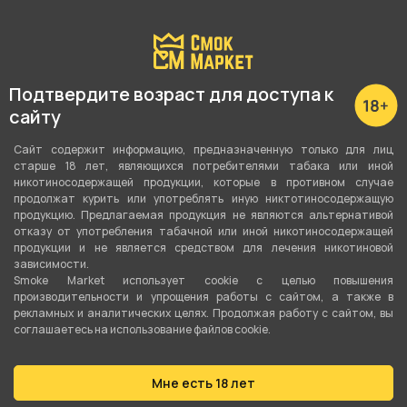
Подробные характеристики
Вкус
Лайм
,
Кола
,
Алкоголь
Подтвердите возраст для доступа к
сайту
Вид вкуса
Цитрусовый
,
Напитки
Сайт содержит информацию, предназначенную только для лиц
старше 18 лет, являющихся потребителями табака или иной
Тип вкуса
никотиносодержащей продукции, которые в противном случае
продолжат курить или употреблять иную никтотиносодержащую
Микс
продукцию. Предлагаемая продукция не являются альтернативой
отказу от употребления табачной или иной никотиносодержащей
Тип листа
продукции и не является средством для лечения никотиновой
зависимости.
Бестабачная смесь
Smoke Market использует cookie c целью повышения
производительности и упрощения работы с сайтом, а также в
Сорт листа
рекламных и аналитических целях. Продолжая работу с сайтом, вы
соглашаетесь на использование файлов cookie.
Бестабачная основа
Вес
Мне есть 18 лет
50 гр