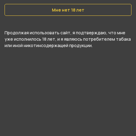
Мне нет 18 лет
Никотин
Да
Крепость
Продолжая использовать сайт, я подтверждаю, что мне
уже исполнилось 18 лет, и я являюсь потребителем табака
Легкий
или иной никотинсодержащей продукции.
О товаре
Многогранный вкус легендарного кубинского
коктейля, приготовленного на основе
выдержанного рома с добавлением колы и
свежевыжатого сока лайма.