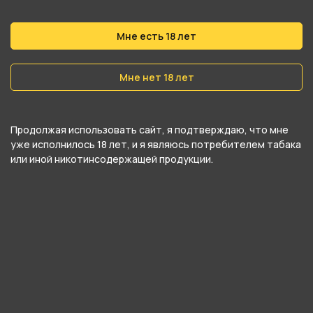
Крепость
Средний
Мне есть 18 лет
О товаре
Мне нет 18 лет
Смесь для кальяна Летим 25гр медиум -
Кокосовое печенье. Рассыпчатое печенье с
Продолжая использовать сайт, я подтверждаю, что мне
уже исполнилось 18 лет, и я являюсь потребителем табака
ароматной кокосовой стружкой внутри –
или иной никотинсодержащей продукции.
идеально к чаю!
Табак для кальяна Leteam созданный
брендами DARKSIDE И CHABACCO. В качестве
основного сырья используется китайский
зеленый чай, дополнительно пропитанный
никотином. Из-за этих особенностей крепость
получилась умеренной, а ароматизаторы