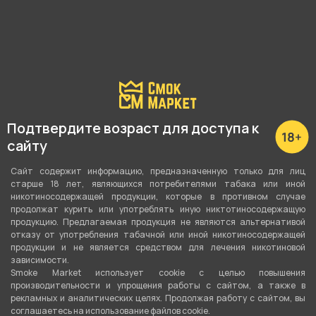
Вид вкуса
Фруктовый
,
Сладости
Тип вкуса
Микс
Тип листа
Подтвердите возраст для доступа к
Бестабачная смесь
сайту
Сорт листа
Сайт содержит информацию, предназначенную только для лиц
старше 18 лет, являющихся потребителями табака или иной
Бестабачная основа
никотиносодержащей продукции, которые в противном случае
продолжат курить или употреблять иную никтотиносодержащую
Вес
продукцию. Предлагаемая продукция не являются альтернативой
отказу от употребления табачной или иной никотиносодержащей
25 гр
продукции и не является средством для лечения никотиновой
зависимости.
Никотин
Smoke Market использует cookie c целью повышения
производительности и упрощения работы с сайтом, а также в
Да
рекламных и аналитических целях. Продолжая работу с сайтом, вы
соглашаетесь на использование файлов cookie.