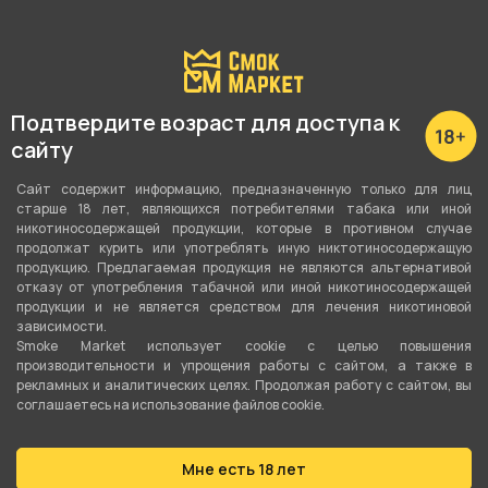
Подтвердите возраст для доступа к
сайту
Наличие в магазинах:
Сайт содержит информацию, предназначенную только для лиц
старше 18 лет, являющихся потребителями табака или иной
никотиносодержащей продукции, которые в противном случае
Ленина, 48
продолжат курить или употреблять иную никтотиносодержащую
продукцию. Предлагаемая продукция не являются альтернативой
Малышева, 125
отказу от употребления табачной или иной никотиносодержащей
продукции и не является средством для лечения никотиновой
Вайнера, 66а
зависимости.
Smoke Market использует cookie c целью повышения
Показать все
производительности и упрощения работы с сайтом, а также в
рекламных и аналитических целях. Продолжая работу с сайтом, вы
соглашаетесь на использование файлов cookie.
Мне есть 18 лет