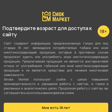
Подтвердите возраст для доступа к
сайту
Наличие в магазинах:
Сайт содержит информацию, предназначенную только для лиц
старше 18 лет, являющихся потребителями табака или иной
никотиносодержащей продукции, которые в противном случае
Ленина, 48
продолжат курить или употреблять иную никтотиносодержащую
продукцию. Предлагаемая продукция не являются альтернативой
Вайнера, 66а
отказу от употребления табачной или иной никотиносодержащей
продукции и не является средством для лечения никотиновой
Свердлова, 58
зависимости.
Smoke Market использует cookie c целью повышения
Показать все
производительности и упрощения работы с сайтом, а также в
рекламных и аналитических целях. Продолжая работу с сайтом, вы
соглашаетесь на использование файлов cookie.
Мне есть 18 лет