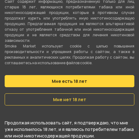
Сайт содержит информацию, предназначенную только для лиц
0.25 мм
старше 18 лет, являющихся потребителями табака или иной
никотиносодержащей продукции, которые в противном случае
Сопротивление одной спирали
продолжат курить или употреблять иную никтотиносодержащую
продукцию. Предлагаемая продукция не являются альтернативой
0.13 Ом
отказу от употребления табачной или иной никотиносодержащей
продукции и не является средством для лечения никотиновой
Количество витков
зависимости.
Smoke Market использует cookie c целью повышения
6
производительности и упрощения работы с сайтом, а также в
рекламных и аналитических целях. Продолжая работу с сайтом, вы
соглашаетесь на использование файлов cookie.
О товаре
Мне есть 18 лет
Спирали "Hands coils" Diesel Alien BOX 0.26ом
от компании Smoke Market, относится к
Мне нет 18 лет
категориям
Спирали
.
В нашем интернет-магазине вы можете
Продолжая использовать сайт, я подтверждаю, что мне
купить Спирали "Hands coils" Diesel Alien BOX
уже исполнилось 18 лет, и я являюсь потребителем табака
или иной никотинсодержащей продукции.
0.26ом и забрать самовывозом в ближайшем