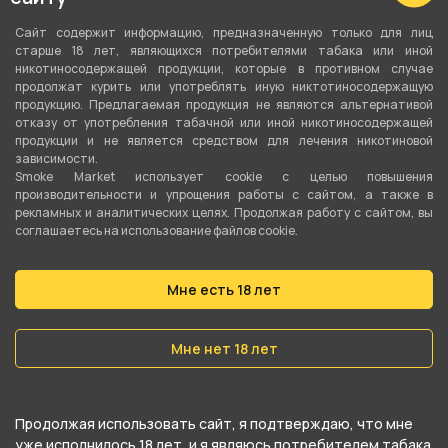
3 мм
Сайт содержит информацию, предназначенную только для лиц
Сопротивление одной спирали
старше 18 лет, являющихся потребителями табака или иной
никотиносодержащей продукции, которые в противном случае
0.14 Ом
продолжат курить или употреблять иную никтотиносодержащую
продукцию. Предлагаемая продукция не являются альтернативой
Количество витков
отказу от употребления табачной или иной никотиносодержащей
продукции и не является средством для лечения никотиновой
5
зависимости.
Smoke Market использует cookie c целью повышения
производительности и упрощения работы с сайтом, а также в
О товаре
рекламных и аналитических целях. Продолжая работу с сайтом, вы
соглашаетесь на использование файлов cookie.
Спирали "Хотлайн Элиен Мех" №11. (0.4 нержа
Мне есть 18 лет
(3шт) + 0.12 нихром, 0.14Ома на 1шт) от
компании Хотлайн, относится к
Мне нет 18 лет
категориям
Спирали
.
В нашем интернет-магазине вы можете
Продолжая использовать сайт, я подтверждаю, что мне
купить Спирали "Хотлайн Элиен Мех" №11. (0.4
уже исполнилось 18 лет, и я являюсь потребителем табака