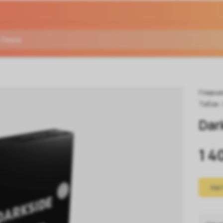
Главна
Табак
Dar
1 4
Нет