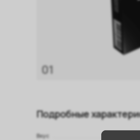
01
Подробные характери
Вкус