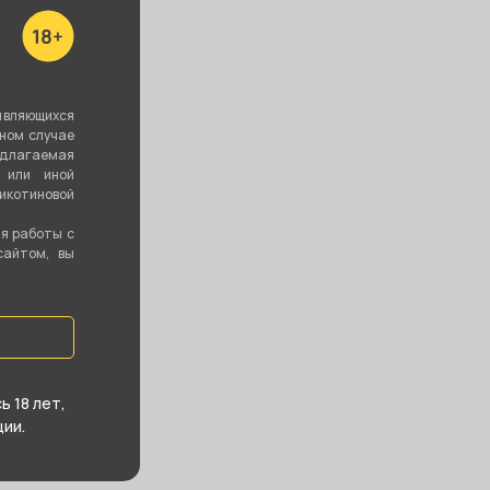
являющихся
вном случае
едлагаемая
 или иной
котиновой
ия работы с
сайтом, вы
 18 лет,
ии.