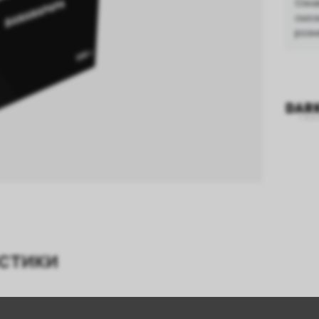
Озна
смож
розн
стики
Банан