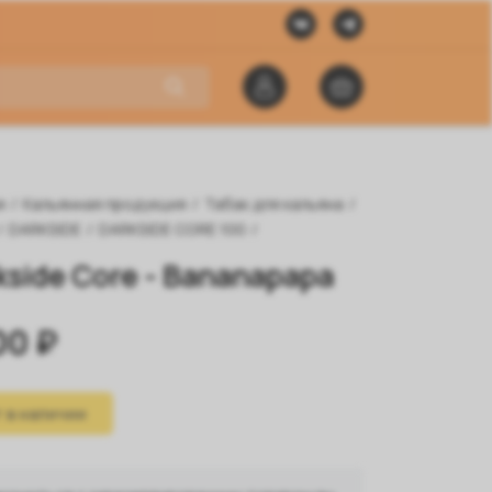
я
/
Кальянная продукция
/
Табак для кальяна
/
/
DARKSIDE
/
DARKSIDE CORE 100
/
kside Core - Bananapapa
00 ₽
 в наличии