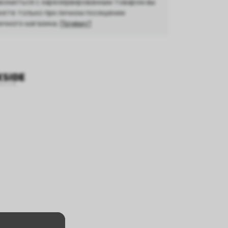
комиться с зарезервированным товаром вы
ете только при личном посещении
ичного магазина.
Почему?