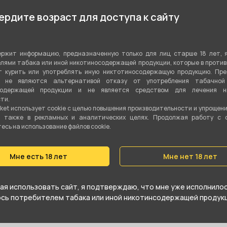
Фруктовый
рдите возраст для доступа к сайту
Моновкус
ржит информацию, предназначенную только для лиц старше 18 лет, 
Табачная смесь
лями табака или иной никотиносодержащей продукции, которые в проти
 курить или употреблять иную никтотиносодержащую продукцию. Пр
Вирджиния
,
Бёрли
я не являются альтернативой отказу от употребления табачной
содержащей продукции и не является средством для лечения ни
ти.
100 гр
ket использует cookie c целью повышения производительности и упрощен
а также в рекламных и аналитических целях. Продолжая работу с 
Да
сь на использование файлов cookie.
Средний
Мне есть 18 лет
Мне нет 18 лет
я использовать сайт, я подтверждаю, что мне уже исполнилось
юсь потребителем табака или иной никотинсодержащей продукц