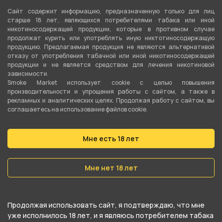
Сайт содержит информацию, предназначенную только для лиц
Тип листа
старше 18 лет, являющихся потребителями табака или иной
Табачная смесь
никотиносодержащей продукции, которые в противном случае
продолжат курить или употреблять иную никтотиносодержащую
Сорт листа
продукцию. Предлагаемая продукция не являются альтернативой
отказу от употребления табачной или иной никотиносодержащей
Вирджиния
,
Бёрли
продукции и не является средством для лечения никотиновой
зависимости.
Вес
Smoke Market использует cookie c целью повышения
производительности и упрощения работы с сайтом, а также в
100 гр
рекламных и аналитических целях. Продолжая работу с сайтом, вы
соглашаетесь на использование файлов cookie.
Никотин
Да
Мне есть 18 лет
Крепость
Средний
Мне нет 18 лет
О товаре
Продолжая использовать сайт, я подтверждаю, что мне
уже исполнилось 18 лет, и я являюсь потребителем табака