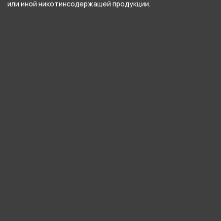
или иной никотинсодержащей продукции.
Сильная мята (вкус как Кейнминт)