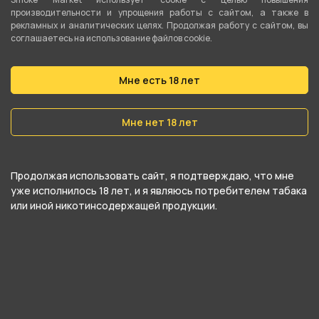
Вес
производительности и упрощения работы с сайтом, а также в
рекламных и аналитических целях. Продолжая работу с сайтом, вы
30 гр
соглашаетесь на использование файлов cookie.
Никотин
Да
Мне есть 18 лет
Крепость
Мне нет 18 лет
Средний
О товаре
Продолжая использовать сайт, я подтверждаю, что мне
уже исполнилось 18 лет, и я являюсь потребителем табака
или иной никотинсодержащей продукции.
Табак для кальяна Darkside Core - Code Cherry.
Спелые и манящие ягоды вишни.
Линейка табаков для кальяна Дарксайд Кор
обширна, поэтому каждый сможет найти в ней
вкус для себя. Табак Darkside Core отличается