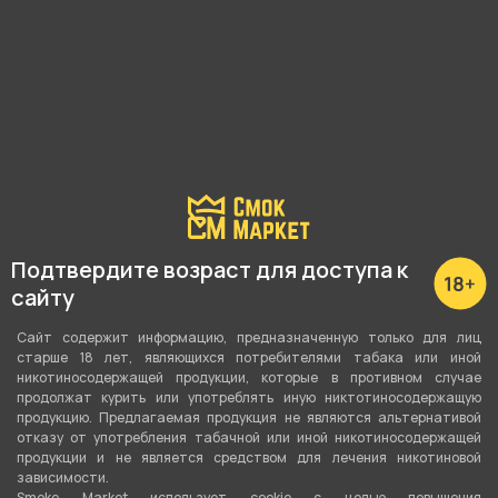
Подробные характеристики
Вкус
Вишня
Вид вкуса
Ягодный
Подтвердите возраст для доступа к
Тип вкуса
сайту
Моновкус
Сайт содержит информацию, предназначенную только для лиц
Тип листа
старше 18 лет, являющихся потребителями табака или иной
никотиносодержащей продукции, которые в противном случае
Табачная смесь
продолжат курить или употреблять иную никтотиносодержащую
продукцию. Предлагаемая продукция не являются альтернативой
Сорт листа
отказу от употребления табачной или иной никотиносодержащей
продукции и не является средством для лечения никотиновой
Вирджиния
,
Бёрли
зависимости.
Smoke Market использует cookie c целью повышения