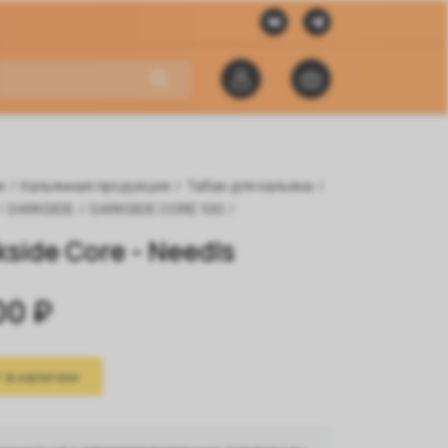
я
/
Кальянная продукция
/
Табак для кальяна
/
/
DARKSIDE
/
DARKSIDE CORE 100
/
kside Core - Needls
00 ₽
 в наличии