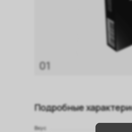
01
Подробные характери
Вкус