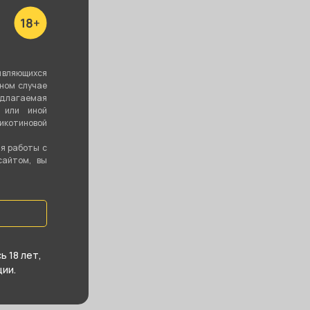
являющихся
вном случае
едлагаемая
 или иной
котиновой
ия работы с
сайтом, вы
 18 лет,
ии.