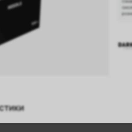
Озна
смож
розн
стики
Хвоя