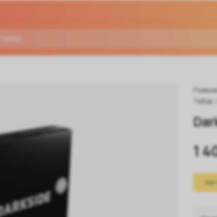
Главна
Табак
Dar
1 4
Нет