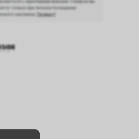
комиться с зарезервированным товаром вы
ете только при личном посещении
ичного магазина.
Почему?