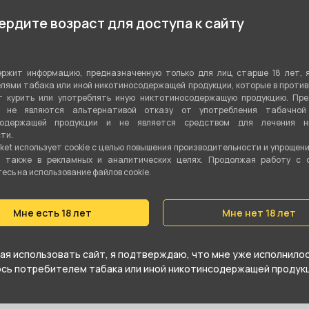
Хвойный
рдите возраст для доступа к сайту
Моновкус
ржит информацию, предназначенную только для лиц старше 18 лет, 
Табачная смесь
лями табака или иной никотиносодержащей продукции, которые в проти
 курить или употреблять иную никтотиносодержащую продукцию. Пр
Вирджиния
,
Бёрли
я не являются альтернативой отказу от употребления табачной
содержащей продукции и не является средством для лечения ни
ти.
100 гр
ket использует cookie c целью повышения производительности и упрощен
а также в рекламных и аналитических целях. Продолжая работу с 
Да
сь на использование файлов cookie.
Средний
Мне есть 18 лет
Мне нет 18 лет
я использовать сайт, я подтверждаю, что мне уже исполнилось
юсь потребителем табака или иной никотинсодержащей продукц