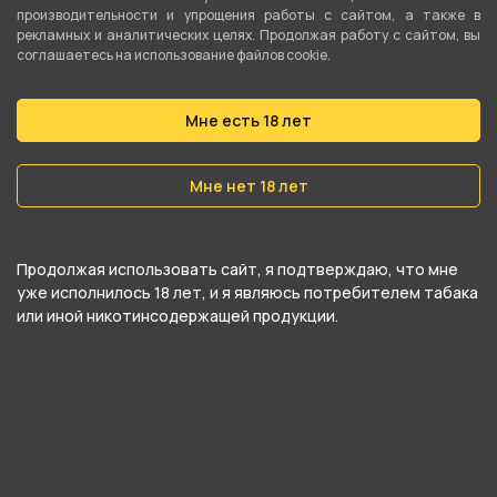
30 гр
производительности и упрощения работы с сайтом, а также в
рекламных и аналитических целях. Продолжая работу с сайтом, вы
Никотин
соглашаетесь на использование файлов cookie.
Да
Мне есть 18 лет
Крепость
Средний
Мне нет 18 лет
О товаре
Продолжая использовать сайт, я подтверждаю, что мне
уже исполнилось 18 лет, и я являюсь потребителем табака
Табак для кальяна Darkside Core - Space
или иной никотинсодержащей продукции.
Lychee. Поистине космический вкус спелого
экзотического фрукта личи.
Линейка табаков для кальяна Дарксайд Кор
обширна, поэтому каждый сможет найти в ней
вкус для себя. Табак Darkside Core отличается