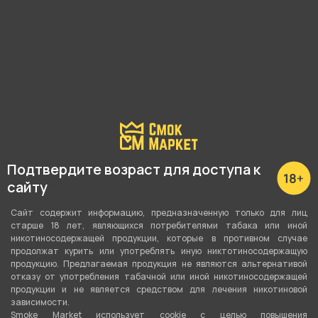
Подробные характеристики
Вкус
Личи
Вид вкуса
Фруктовый
Тип вкуса
Подтвердите возраст для доступа к
Моновкус
сайту
Тип листа
Сайт содержит информацию, предназначенную только для лиц
Табачная смесь
старше 18 лет, являющихся потребителями табака или иной
никотиносодержащей продукции, которые в противном случае
Сорт листа
продолжат курить или употреблять иную никтотиносодержащую
продукцию. Предлагаемая продукция не являются альтернативой
Вирджиния
,
Бёрли
отказу от употребления табачной или иной никотиносодержащей
продукции и не является средством для лечения никотиновой
Вес
зависимости.
Smoke Market использует cookie c целью повышения