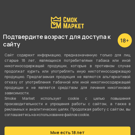
Подробные характеристики
Подтвердите возраст для доступа к
Вкус
сайту
Черника
,
Кокос
,
Ананас
Сайт содержит информацию, предназначенную только для лиц
старше 18 лет, являющихся потребителями табака или иной
Вид вкуса
никотиносодержащей продукции, которые в противном случае
Ягодный
,
Фруктовый
продолжат курить или употреблять иную никтотиносодержащую
продукцию. Предлагаемая продукция не являются альтернативой
отказу от употребления табачной или иной никотиносодержащей
Тип вкуса
продукции и не является средством для лечения никотиновой
Микс
зависимости.
Smoke Market использует cookie c целью повышения
Тип листа
производительности и упрощения работы с сайтом, а также в
рекламных и аналитических целях. Продолжая работу с сайтом, вы
Табачная смесь
соглашаетесь на использование файлов cookie.
Сорт листа
Мне есть 18 лет
Бёрли