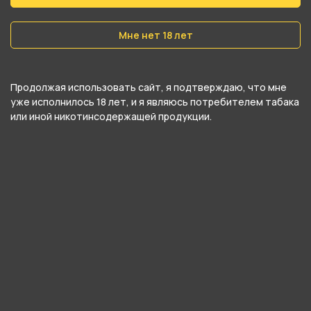
Вес
Мне нет 18 лет
30 гр
Никотин
Продолжая использовать сайт, я подтверждаю, что мне
Да
уже исполнилось 18 лет, и я являюсь потребителем табака
или иной никотинсодержащей продукции.
Крепость
Средний
О товаре
Кисло-сладкий вкус черники и ананаса с
легкой кокосовой ноткой.