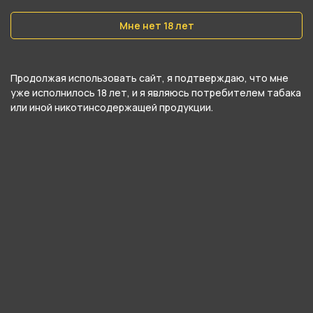
Вес
Мне нет 18 лет
30 гр
Никотин
Да
Продолжая использовать сайт, я подтверждаю, что мне
уже исполнилось 18 лет, и я являюсь потребителем табака
Крепость
или иной никотинсодержащей продукции.
Средний
О товаре
Насыщенный вкус яблочного энергетика с
нотками киви.