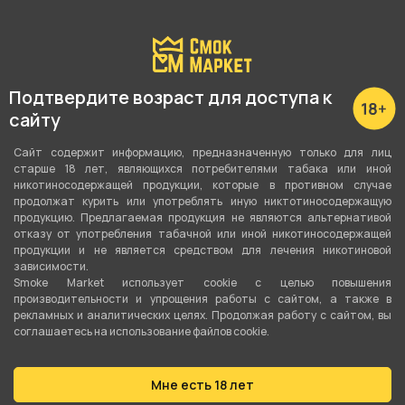
Подробные характеристики
Подтвердите возраст для доступа к
Вкус
сайту
Яблоко
,
Энергетик
,
Киви
Сайт содержит информацию, предназначенную только для лиц
Вид вкуса
старше 18 лет, являющихся потребителями табака или иной
Фруктовый
,
Напитки
никотиносодержащей продукции, которые в противном случае
продолжат курить или употреблять иную никтотиносодержащую
продукцию. Предлагаемая продукция не являются альтернативой
Тип вкуса
отказу от употребления табачной или иной никотиносодержащей
Микс
продукции и не является средством для лечения никотиновой
зависимости.
Smoke Market использует cookie c целью повышения
Тип листа
производительности и упрощения работы с сайтом, а также в
Табачная смесь
рекламных и аналитических целях. Продолжая работу с сайтом, вы
соглашаетесь на использование файлов cookie.
Сорт листа
Бёрли
Мне есть 18 лет