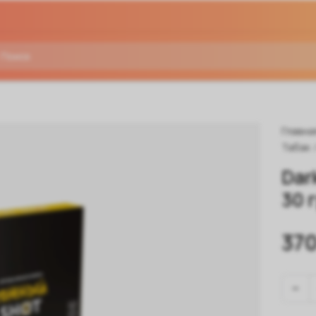
Главна
Табак
Dar
30 
370