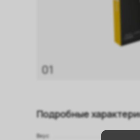
01
Подробные характери
Вкус