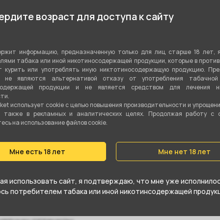
А
Фруктовый
,
Свежий
рдите возраст для доступа к сайту
Показа
Микс
ржит информацию, предназначенную только для лиц старше 18 лет, 
Табачная смесь
лями табака или иной никотиносодержащей продукции, которые в проти
 курить или употреблять иную никтотиносодержащую продукцию. Пр
Бёрли
я не являются альтернативой отказу от употребления табачной
содержащей продукции и не является средством для лечения ни
ти.
30 гр
ket использует cookie c целью повышения производительности и упрощен
а также в рекламных и аналитических целях. Продолжая работу с 
Да
сь на использование файлов cookie.
Средний
Мне есть 18 лет
Мне нет 18 лет
я использовать сайт, я подтверждаю, что мне уже исполнилось
юсь потребителем табака или иной никотинсодержащей продукц