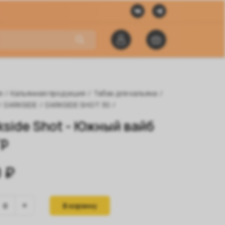
я
/
Кальянная продукция
/
Табак для кальяна
/
/
DARKSIDE
/
DARKSIDE SHOT 30
/
kside Shot - Южный вайб
гр
 ₽
В корзину