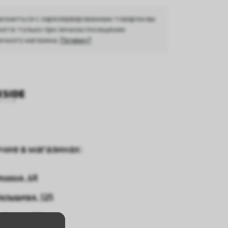
комиться с зарезервированным товаром вы
ете только при личном посещении
ичного магазина.
Почему?
чие в магазинах:
енина, 48
алышева, 125
айнера, 66а