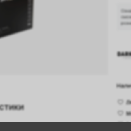
Озна
смож
розн
Нали
Л
стики
М
В
Мята
,
Манго
,
Груша