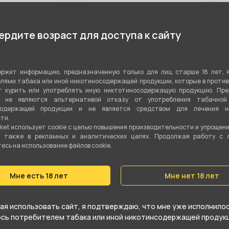
К
Фруктовый
Показа
рдите возраст для доступа к сайту
Моновкус
Табачная смесь
ржит информацию, предназначенную только для лиц старше 18 лет, 
Вирджиния
,
Бёрли
лями табака или иной никотиносодержащей продукции, которые в проти
 курить или употреблять иную никтотиносодержащую продукцию. Пр
я не являются альтернативой отказу от употребления табачной
20 гр
содержащей продукции и не является средством для лечения ни
ти.
Да
ket использует cookie c целью повышения производительности и упрощен
а также в рекламных и аналитических целях. Продолжая работу с 
Средний
сь на использование файлов cookie.
Мне есть 18 лет
Мне нет 18 лет
я использовать сайт, я подтверждаю, что мне уже исполнилось
юсь потребителем табака или иной никотинсодержащей продукц