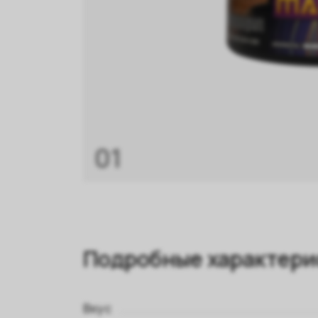
01
Подробные характери
Вкус