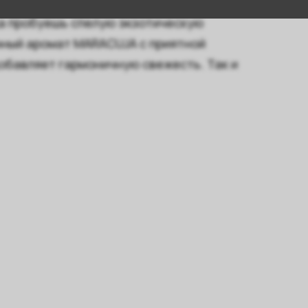
амая большая ложка в доме, ведь именно
а пробуешь спелую экзотическую
чный аромат MARACUJA с приятной
добавляет гармоничную свежесть. Так и