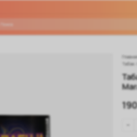
Главна
Табак
Таб
Mar
190