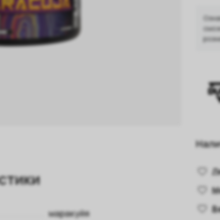
Озна
смож
розн
Нали
Л
стики
М
В
маракуйя