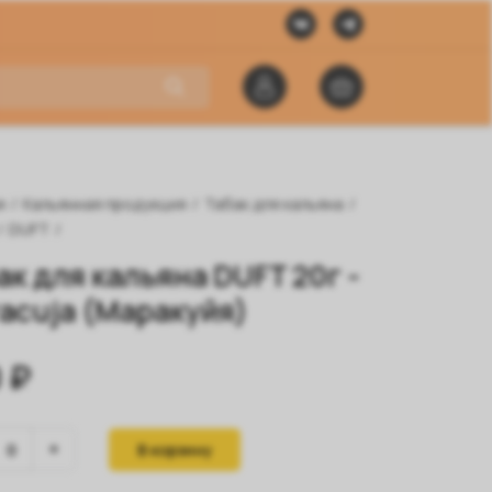
я
/
Кальянная продукция
/
Табак для кальяна
/
/
DUFT
/
ак для кальяна DUFT 20г -
acuja (Маракуйя)
 ₽
В корзину