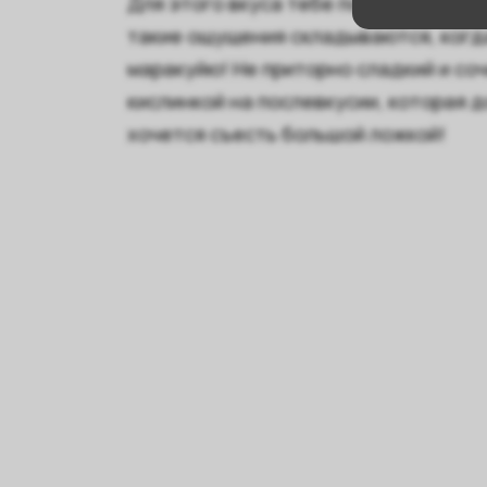
Для этого вкуса тебе понадобится с
такие ощущения складываются, когд
маракуйю! Не приторно сладкий и со
кислинкой на послевкусии, которая 
хочется съесть большой ложкой!