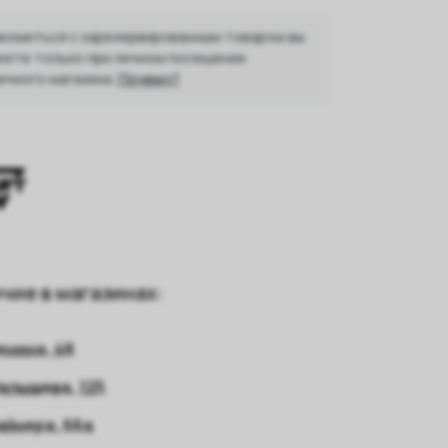
комиться с зарезервированным товаром вы
ете только при личном посещении
ичного магазина.
Почему?
чие в магазинах:
енина, 48
алышева, 125
айнера, 66а