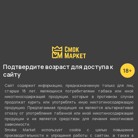
Подробные характеристики
Вкус
Малина
Вид вкуса
Подтвердите возраст для доступа к
Ягодный
сайту
Тип вкуса
Сайт содержит информацию, предназначенную только для лиц
старше 18 лет, являющихся потребителями табака или иной
Моновкус
никотиносодержащей продукции, которые в противном случае
продолжат курить или употреблять иную никтотиносодержащую
Тип листа
продукцию. Предлагаемая продукция не являются альтернативой
отказу от употребления табачной или иной никотиносодержащей
Табачная смесь
продукции и не является средством для лечения никотиновой
зависимости.
Сорт листа
Smoke Market использует cookie c целью повышения
производительности и упрощения работы с сайтом, а также в
Вирджиния
,
Бёрли