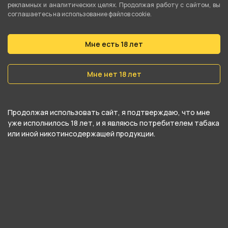
рекламных и аналитических целях. Продолжая работу с сайтом, вы
соглашаетесь на использование файлов cookie.
Вес
20 гр
Мне есть 18 лет
Никотин
Да
Мне нет 18 лет
Крепость
Средний
Продолжая использовать сайт, я подтверждаю, что мне
уже исполнилось 18 лет, и я являюсь потребителем табака
или иной никотинсодержащей продукции.
О товаре
Ради этого свежайшего аромата пришлось
ободрать все кусты с малиной поблизости!
Первый вдох окутает тебя вкусом лесной,
спелой малины, которую ты ел в детстве. От