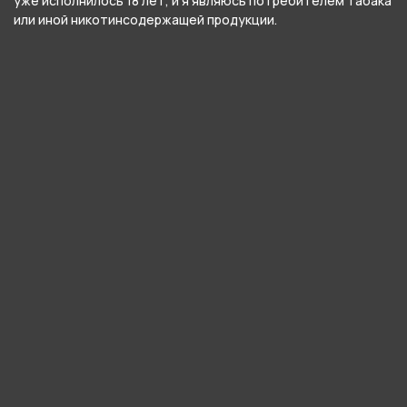
уже исполнилось 18 лет, и я являюсь потребителем табака
или иной никотинсодержащей продукции.
Кисло-сладкий аромат грейпфрута с терпким
послевкусием.