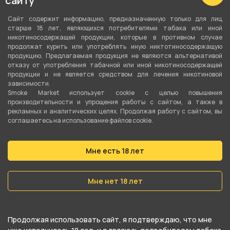
сайту
Моновкус
Сайт содержит информацию, предназначенную только для лиц
Тип листа
старше 18 лет, являющихся потребителями табака или иной
никотиносодержащей продукции, которые в противном случае
Табачная смесь
продолжат курить или употреблять иную никтотиносодержащую
продукцию. Предлагаемая продукция не являются альтернативой
Сорт листа
отказу от употребления табачной или иной никотиносодержащей
продукции и не является средством для лечения никотиновой
Вирджиния
,
Бёрли
зависимости.
Smoke Market использует cookie c целью повышения
Вес
производительности и упрощения работы с сайтом, а также в
рекламных и аналитических целях. Продолжая работу с сайтом, вы
250 гр
соглашаетесь на использование файлов cookie.
Никотин
Да
Мне есть 18 лет
Крепость
Мне нет 18 лет
Средний
О товаре
Продолжая использовать сайт, я подтверждаю, что мне