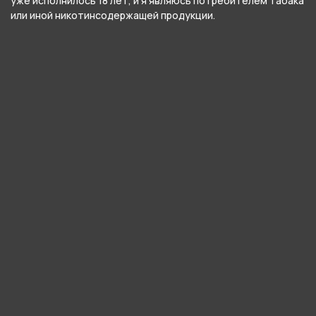
уже исполнилось 18 лет, и я являюсь потребителем табака
или иной никотинсодержащей продукции.
Насыщенный сладкий вкус сгущенного молока.