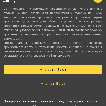
сайту
Моновкус
Сайт содержит информацию, предназначенную только для лиц
Тип листа
старше 18 лет, являющихся потребителями табака или иной
никотиносодержащей продукции, которые в противном случае
Табачная смесь
продолжат курить или употреблять иную никтотиносодержащую
продукцию. Предлагаемая продукция не являются альтернативой
Сорт листа
отказу от употребления табачной или иной никотиносодержащей
продукции и не является средством для лечения никотиновой
Вирджиния
,
Бёрли
зависимости.
Smoke Market использует cookie c целью повышения
Вес
производительности и упрощения работы с сайтом, а также в
рекламных и аналитических целях. Продолжая работу с сайтом, вы
30 гр
соглашаетесь на использование файлов cookie.
Никотин
Да
Мне есть 18 лет
Крепость
Мне нет 18 лет
Средний
О товаре
Продолжая использовать сайт, я подтверждаю, что мне