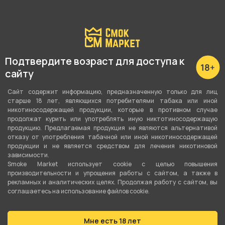
Подробные характеристики
Подтвердите возраст для доступа к
Вкус
сайту
Черника
,
Фейхоа
,
Малина
,
Банан
Сайт содержит информацию, предназначенную только для лиц
старше 18 лет, являющихся потребителями табака или иной
Вид вкуса
никотиносодержащей продукции, которые в противном случае
Ягодный
,
Фруктовый
продолжат курить или употреблять иную никтотиносодержащую
продукцию. Предлагаемая продукция не являются альтернативой
отказу от употребления табачной или иной никотиносодержащей
Тип вкуса
продукции и не является средством для лечения никотиновой
Микс
зависимости.
Smoke Market использует cookie c целью повышения
Тип листа
производительности и упрощения работы с сайтом, а также в
рекламных и аналитических целях. Продолжая работу с сайтом, вы
Табачная смесь
соглашаетесь на использование файлов cookie.
Сорт листа
Мне есть 18 лет
Бёрли