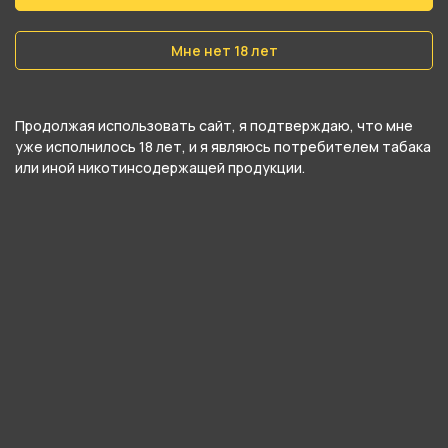
Вес
Мне нет 18 лет
30 гр
Никотин
Продолжая использовать сайт, я подтверждаю, что мне
Да
уже исполнилось 18 лет, и я являюсь потребителем табака
или иной никотинсодержащей продукции.
Крепость
Средний
О товаре
Холодная кислая вишневая газировка с
долькой грейпфрута.