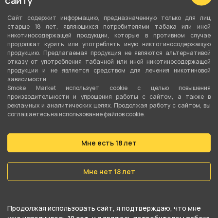
сайту
Микс
Сайт содержит информацию, предназначенную только для лиц
Тип листа
старше 18 лет, являющихся потребителями табака или иной
никотиносодержащей продукции, которые в противном случае
Табачная смесь
продолжат курить или употреблять иную никтотиносодержащую
продукцию. Предлагаемая продукция не являются альтернативой
Сорт листа
отказу от употребления табачной или иной никотиносодержащей
продукции и не является средством для лечения никотиновой
Вирджиния
,
Бёрли
зависимости.
Smoke Market использует cookie c целью повышения
Вес
производительности и упрощения работы с сайтом, а также в
рекламных и аналитических целях. Продолжая работу с сайтом, вы
250 гр
соглашаетесь на использование файлов cookie.
Никотин
Да
Мне есть 18 лет
Крепость
Мне нет 18 лет
Средний
О товаре
Продолжая использовать сайт, я подтверждаю, что мне