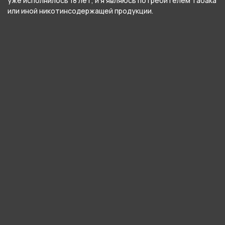
уже исполнилось 18 лет, и я являюсь потребителем табака
или иной никотинсодержащей продукции.
Насыщенный вкус земляники в сочном
коктейле из лесных ягод.