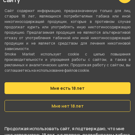
Тип листа
Сайт содержит информацию, предназначенную только для лиц
Табачная смесь
старше 18 лет, являющихся потребителями табака или иной
никотиносодержащей продукции, которые в противном случае
Сорт листа
продолжат курить или употреблять иную никтотиносодержащую
продукцию. Предлагаемая продукция не являются альтернативой
Бёрли
отказу от употребления табачной или иной никотиносодержащей
продукции и не является средством для лечения никотиновой
Вес
зависимости.
Smoke Market использует cookie c целью повышения
25 гр
производительности и упрощения работы с сайтом, а также в
рекламных и аналитических целях. Продолжая работу с сайтом, вы
Никотин
соглашаетесь на использование файлов cookie.
Да
Мне есть 18 лет
Крепость
Крепкий
Мне нет 18 лет
О товаре
Продолжая использовать сайт, я подтверждаю, что мне
уже исполнилось 18 лет, и я являюсь потребителем табака