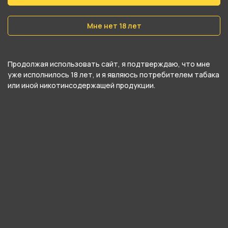
Вес
Мне нет 18 лет
30 гр
Никотин
Продолжая использовать сайт, я подтверждаю, что мне
Да
уже исполнилось 18 лет, и я являюсь потребителем табака
или иной никотинсодержащей продукции.
Крепость
Крепкий
О товаре
Кроваво-красный джем из сладких ягод дикой
земляники.