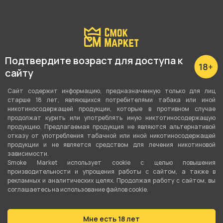
Подробные характеристики
Подтвердите возраст для доступа к
Вкус
сайту
Земляника
Сайт содержит информацию, предназначенную только для лиц
старше 18 лет, являющихся потребителями табака или иной
Вид вкуса
никотиносодержащей продукции, которые в противном случае
Ягодный
продолжат курить или употреблять иную никтотиносодержащую
продукцию. Предлагаемая продукция не являются альтернативой
отказу от употребления табачной или иной никотиносодержащей
Тип вкуса
продукции и не является средством для лечения никотиновой
Микс
зависимости.
Smoke Market использует cookie c целью повышения
Тип листа
производительности и упрощения работы с сайтом, а также в
рекламных и аналитических целях. Продолжая работу с сайтом, вы
Табачная смесь
соглашаетесь на использование файлов cookie.
Сорт листа
Мне есть 18 лет
Ориентал
,
Вирджиния
,
Бёрли