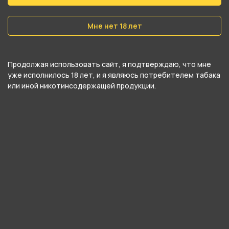
Вес
Мне нет 18 лет
30 гр
Никотин
Продолжая использовать сайт, я подтверждаю, что мне
Да
уже исполнилось 18 лет, и я являюсь потребителем табака
или иной никотинсодержащей продукции.
Крепость
Крепкий
О товаре
Сливочный йогурт, резко накрывающий
мощным кислым послевкусием лайма.