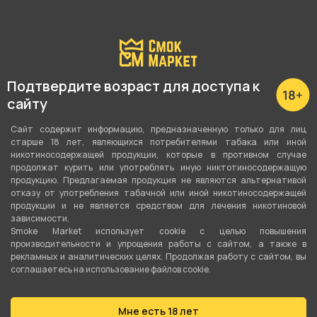
Подробные характеристики
Подтвердите возраст для доступа к
Вкус
сайту
Лайм
,
Йогурт
Сайт содержит информацию, предназначенную только для лиц
старше 18 лет, являющихся потребителями табака или иной
Вид вкуса
никотиносодержащей продукции, которые в противном случае
Цитрусовый
,
Сладости
продолжат курить или употреблять иную никтотиносодержащую
продукцию. Предлагаемая продукция не являются альтернативой
отказу от употребления табачной или иной никотиносодержащей
Тип вкуса
продукции и не является средством для лечения никотиновой
Микс
зависимости.
Smoke Market использует cookie c целью повышения
Тип листа
производительности и упрощения работы с сайтом, а также в
рекламных и аналитических целях. Продолжая работу с сайтом, вы
Табачная смесь
соглашаетесь на использование файлов cookie.
Сорт листа
Мне есть 18 лет
Ориентал
,
Вирджиния
,
Бёрли