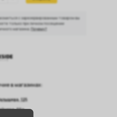
комиться с зарезервированным товаром вы
ете только при личном посещении
ичного магазина.
Почему?
чие в магазинах:
алышева, 125
айнера, 66а