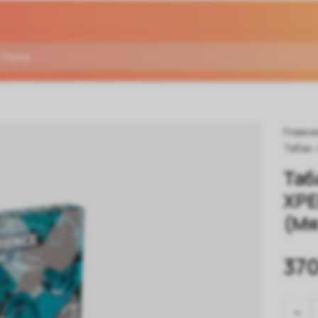
Главна
Табак
Таб
XPE
(Мя
370