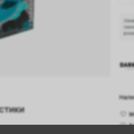
Озна
смож
розн
Нали
стики
М
В
Мята
,
Жвачка