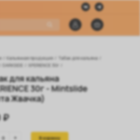
я
/
Кальянная продукция
/
Табак для кальяна
/
/
DARKSIDE
/
XPERIENCE 30г
/
ак для кальяна
RIENCE 30г - Mintslide
та Жвачка)
 ₽
В корзину