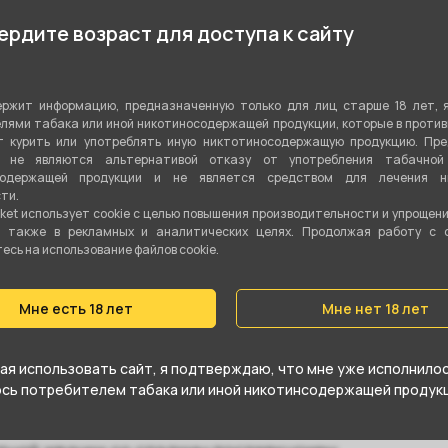
С
Сладости
,
Свежий
рдите возраст для доступа к сайту
Показа
Микс
ржит информацию, предназначенную только для лиц старше 18 лет, 
Табачная смесь
лями табака или иной никотиносодержащей продукции, которые в проти
 курить или употреблять иную никтотиносодержащую продукцию. Пр
Вирджиния
,
Бёрли
я не являются альтернативой отказу от употребления табачной
содержащей продукции и не является средством для лечения ни
ти.
30 гр
ket использует cookie c целью повышения производительности и упрощен
а также в рекламных и аналитических целях. Продолжая работу с 
Да
сь на использование файлов cookie.
Средний
Мне есть 18 лет
Мне нет 18 лет
я использовать сайт, я подтверждаю, что мне уже исполнилось
юсь потребителем табака или иной никотинсодержащей продукц