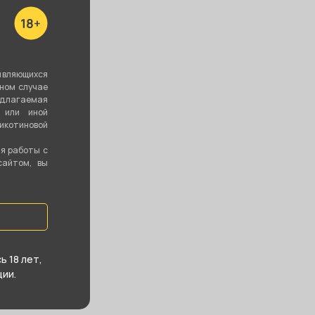
вердлова, 58
ть все
являющихся
вном случае
едлагаемая
 или иной
котиновой
ия работы с
сайтом, вы
 18 лет,
ии.