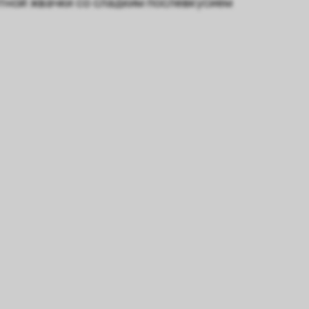
ной жвачки со сладким послевкусием