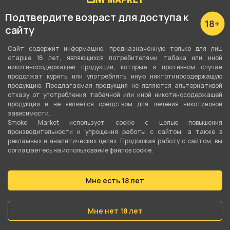
Подтвердите возраст для доступа к
сайту
Подробные характеристики
Сайт содержит информацию, предназначенную только для лиц
старше 18 лет, являющихся потребителями табака или иной
никотиносодержащей продукции, которые в противном случае
Вкус
продолжат курить или употреблять иную никтотиносодержащую
Папайя
,
Манго
,
Гуава
продукцию. Предлагаемая продукция не являются альтернативой
отказу от употребления табачной или иной никотиносодержащей
Вид вкуса
продукции и не является средством для лечения никотиновой
зависимости.
Фруктовый
Smoke Market использует cookie c целью повышения
производительности и упрощения работы с сайтом, а также в
Тип вкуса
рекламных и аналитических целях. Продолжая работу с сайтом, вы
соглашаетесь на использование файлов cookie.
Микс
Тип листа
Мне есть 18 лет
Табачная смесь
Мне нет 18 лет
Сорт листа
Вирджиния
,
Бёрли