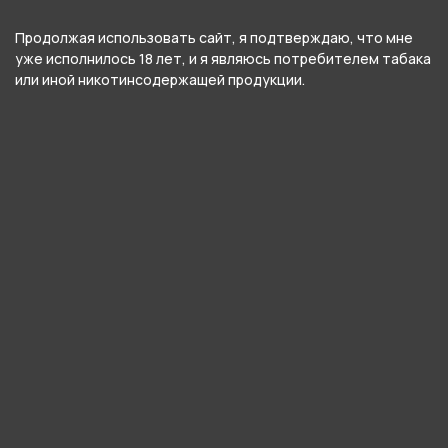
Продолжая использовать сайт, я подтверждаю, что мне
Вес
уже исполнилось 18 лет, и я являюсь потребителем табака
30 гр
или иной никотинсодержащей продукции.
Никотин
Да
Крепость
Средний