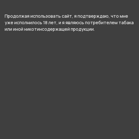
Вирджиния
,
Бёрли
Продолжая использовать сайт, я подтверждаю, что мне
Вес
уже исполнилось 18 лет, и я являюсь потребителем табака
или иной никотинсодержащей продукции.
30 гр
Никотин
Да
Крепость
Средний