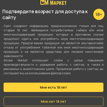
Показать все
Подтвердите возраст для доступа к
сайту
Подробные характеристики
Сайт содержит информацию, предназначенную только для лиц
старше 18 лет, являющихся потребителями табака или иной
никотиносодержащей продукции, которые в противном случае
Вкус
продолжат курить или употреблять иную никтотиносодержащую
продукцию. Предлагаемая продукция не являются альтернативой
Малина
,
Клубника
,
Грейпфрут
отказу от употребления табачной или иной никотиносодержащей
продукции и не является средством для лечения никотиновой
Вид вкуса
зависимости.
Smoke Market использует cookie c целью повышения
Ягодный
,
Цитрусовый
производительности и упрощения работы с сайтом, а также в
рекламных и аналитических целях. Продолжая работу с сайтом, вы
Тип вкуса
соглашаетесь на использование файлов cookie.
Микс
Мне есть 18 лет
Тип листа
Табачная смесь
Мне нет 18 лет
Сорт листа