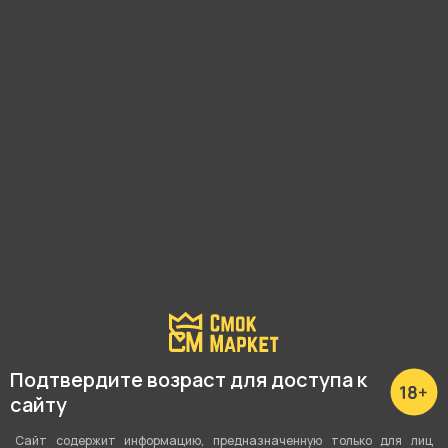
магазина.
Почему?
Наличие в магазинах:
Ленина, 48
Малышева, 125
Вайнера, 66а
Академика Шварца, 1
Подтвердите возраст для доступа к
Показать все
сайту
Сайт содержит информацию, предназначенную только для лиц