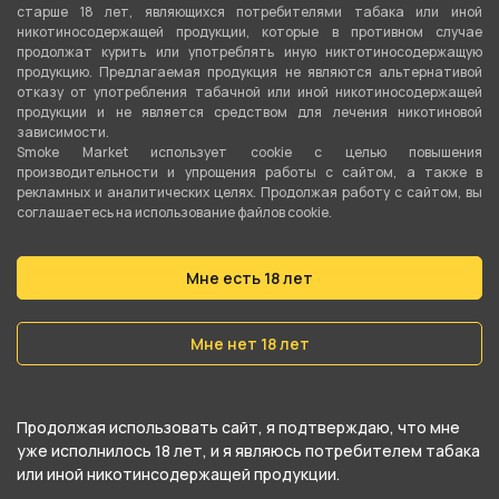
старше 18 лет, являющихся потребителями табака или иной
никотиносодержащей продукции, которые в противном случае
Подробные характеристики
продолжат курить или употреблять иную никтотиносодержащую
продукцию. Предлагаемая продукция не являются альтернативой
отказу от употребления табачной или иной никотиносодержащей
Материал
продукции и не является средством для лечения никотиновой
зависимости.
Стекло
Smoke Market использует cookie c целью повышения
производительности и упрощения работы с сайтом, а также в
рекламных и аналитических целях. Продолжая работу с сайтом, вы
О товаре
соглашаетесь на использование файлов cookie.
Трубка сувенирная 10см HY-01 стекло от
Мне есть 18 лет
компании Китай, относится к
Мне нет 18 лет
категориям
Сувенирные трубки
.
В нашем интернет-магазине вы можете
Продолжая использовать сайт, я подтверждаю, что мне
купить Трубка сувенирная 10см HY-01 стекло и
уже исполнилось 18 лет, и я являюсь потребителем табака
забрать самовывозом в ближайшем магазине в
или иной никотинсодержащей продукции.