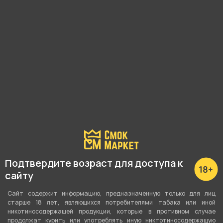
Наличие в магазинах:
Академика Шварца, 1
Свердлова, 58
Показать все
Подтвердите возраст для доступа к
сайту
Подробные характеристики
Сайт содержит информацию, предназначенную только для лиц
старше 18 лет, являющихся потребителями табака или иной
никотиносодержащей продукции, которые в противном случае
Материал
продолжат курить или употреблять иную никтотиносодержащую