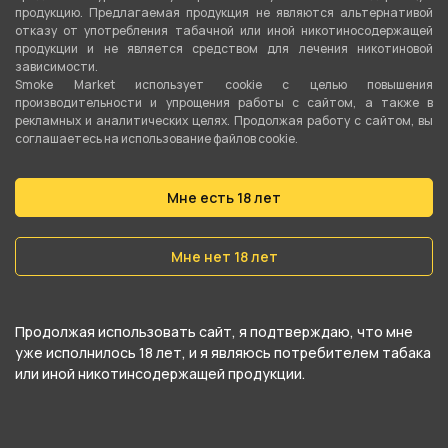
продукцию. Предлагаемая продукция не являются альтернативой
Металл
отказу от употребления табачной или иной никотиносодержащей
продукции и не является средством для лечения никотиновой
зависимости.
Smoke Market использует cookie c целью повышения
О товаре
производительности и упрощения работы с сайтом, а также в
рекламных и аналитических целях. Продолжая работу с сайтом, вы
соглашаетесь на использование файлов cookie.
Трубка сувенирная Гриб цветной от
компании Китай, относится к
Мне есть 18 лет
категориям
Сувенирные трубки
.
В нашем интернет-магазине вы можете
Мне нет 18 лет
купить Трубка сувенирная Гриб цветной и
забрать самовывозом в ближайшем магазине в
Продолжая использовать сайт, я подтверждаю, что мне
Екатеринбурге
уже исполнилось 18 лет, и я являюсь потребителем табака
или иной никотинсодержащей продукции.