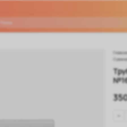
Главна
Сувени
Тру
№16
350