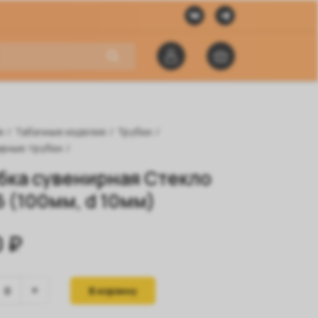
я
/
Табачные изделия
/
Трубки
/
рные трубки
/
бка сувенирная Стекло
 (100мм, d 10мм)
 ₽
В корзину