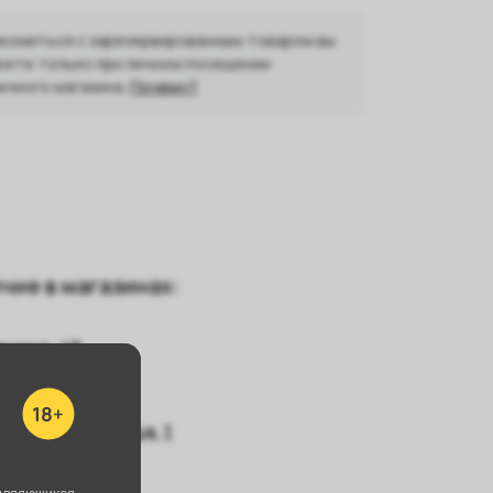
комиться с зарезервированным товаром вы
ете только при личном посещении
ичного магазина.
Почему?
чие в магазинах:
енина, 48
айнера, 66а
кадемика Шварца, 1
вердлова, 58