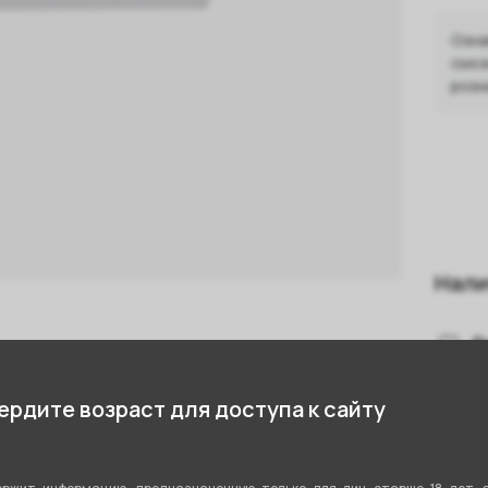
Озна
смож
розн
Нали
Л
В
стики
рдите возраст для доступа к сайту
А
С
Стекло