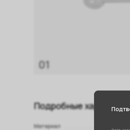
01
Подробные характери
Подтве
Материал