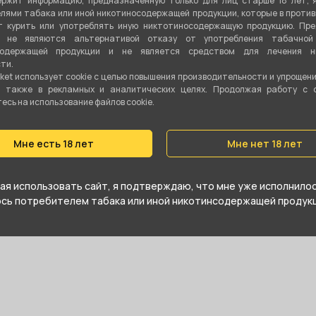
ржит информацию, предназначенную только для лиц старше 18 лет, 
лями табака или иной никотиносодержащей продукции, которые в проти
Показа
 курить или употреблять иную никтотиносодержащую продукцию. Пр
я не являются альтернативой отказу от употребления табачной
содержащей продукции и не является средством для лечения ни
ти.
ket использует cookie c целью повышения производительности и упрощен
а также в рекламных и аналитических целях. Продолжая работу с 
сь на использование файлов cookie.
м, d 10мм) от компании Китай, относится
Мне есть 18 лет
Мне нет 18 лет
те купить Трубка сувенирная Стекло №16
зом в ближайшем магазине в
я использовать сайт, я подтверждаю, что мне уже исполнилось
юсь потребителем табака или иной никотинсодержащей продукц