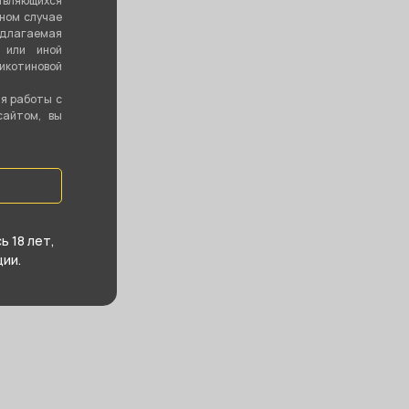
являющихся
вном случае
ть все
едлагаемая
 или иной
котиновой
ия работы с
сайтом, вы
 18 лет,
ии.