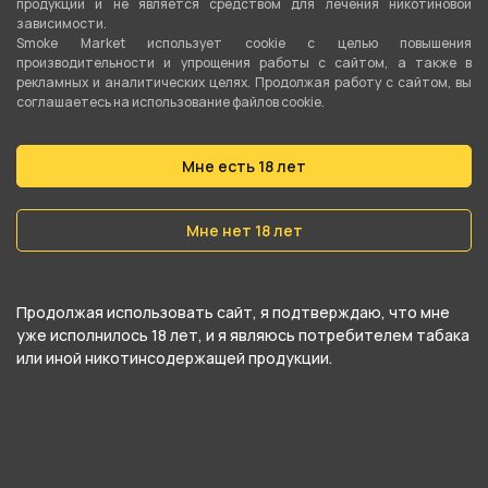
продукции и не является средством для лечения никотиновой
Кокосовый
зависимости.
Smoke Market использует cookie c целью повышения
Вес
производительности и упрощения работы с сайтом, а также в
рекламных и аналитических целях. Продолжая работу с сайтом, вы
1 кг
соглашаетесь на использование файлов cookie.
О товаре
Мне есть 18 лет
Кокосовый уголь 1кг 22мм
Мне нет 18 лет
Продолжая использовать сайт, я подтверждаю, что мне
уже исполнилось 18 лет, и я являюсь потребителем табака
или иной никотинсодержащей продукции.