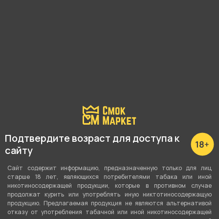
Наличие в магазинах:
Малышева, 125
Подробные характеристики
Подтвердите возраст для доступа к
Кол-во штук в упаковке
сайту
96
Сайт содержит информацию, предназначенную только для лиц
Размер
старше 18 лет, являющихся потребителями табака или иной
никотиносодержащей продукции, которые в противном случае
Куб 22 мм
продолжат курить или употреблять иную никтотиносодержащую
продукцию. Предлагаемая продукция не являются альтернативой
Вид сырья
отказу от употребления табачной или иной никотиносодержащей