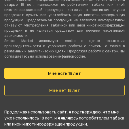
старше 18 лет, являющихся потребителями табака или иной
никотиносодержащей продукции, которые в противном случае
продолжат курить или употреблять иную никтотиносодержащую
О товаре
продукцию. Предлагаемая продукция не являются альтернативой
отказу от употребления табачной или иной никотиносодержащей
продукции и не является средством для лечения никотиновой
Уголь для кальяна Crown 25 мм 1 кг от бренда
зависимости.
Smoke Market использует cookie c целью повышения
CROWN. В качестве основы используется
производительности и упрощения работы с сайтом, а также в
рекламных и аналитических целях. Продолжая работу с сайтом, вы
кокосовое сырье.
соглашаетесь на использование файлов cookie.
Размер угля Crown 25 мм, в пачке находится 72
Мне есть 18 лет
кубика, общий вес 1 кг. Данный размер
считается классикой для любого кальяна.
Мне нет 18 лет
Купить уголь Crown 25 мм 1 кг в Екатеринбурге
можно в магазине кальянов Smoke Market.
Продолжая использовать сайт, я подтверждаю, что мне
Достаточно оформить заказ на сайте и
уже исполнилось 18 лет, и я являюсь потребителем табака
забрать его в ближайшем магазине с удобным
или иной никотинсодержащей продукции.