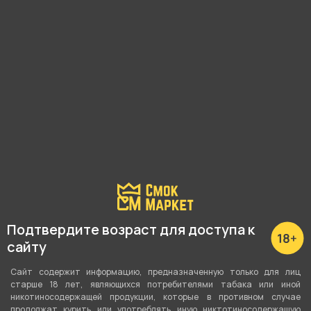
Подробные характеристики
Кол-во штук в упаковке
6
Размер
Подтвердите возраст для доступа к
Куб 25 мм
сайту
Вид сырья
Сайт содержит информацию, предназначенную только для лиц
Кокосовый
старше 18 лет, являющихся потребителями табака или иной
никотиносодержащей продукции, которые в противном случае
продолжат курить или употреблять иную никтотиносодержащую