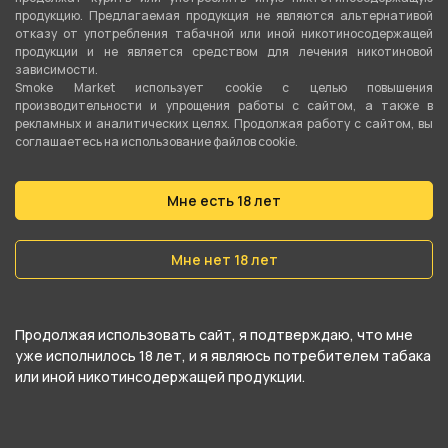
Вес
продукцию. Предлагаемая продукция не являются альтернативой
0.08 кг
отказу от употребления табачной или иной никотиносодержащей
продукции и не является средством для лечения никотиновой
зависимости.
Smoke Market использует cookie c целью повышения
О товаре
производительности и упрощения работы с сайтом, а также в
рекламных и аналитических целях. Продолжая работу с сайтом, вы
соглашаетесь на использование файлов cookie.
Уголь DARKSIDE Брикет (25мм 6шт) от
компании DarkSide, относится к
Мне есть 18 лет
категориям
DARKSIDE
.
Мне нет 18 лет
В нашем интернет-магазине вы можете
купить Уголь DARKSIDE Брикет (25мм 6шт) и
забрать самовывозом в ближайшем магазине в
Продолжая использовать сайт, я подтверждаю, что мне
Екатеринбурге
уже исполнилось 18 лет, и я являюсь потребителем табака
или иной никотинсодержащей продукции.