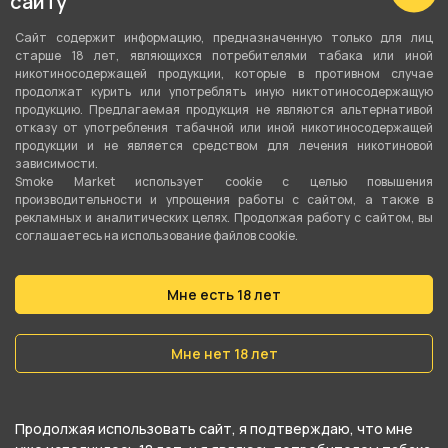
сайту
Размер
Сайт содержит информацию, предназначенную только для лиц
старше 18 лет, являющихся потребителями табака или иной
Куб 25 мм
никотиносодержащей продукции, которые в противном случае
продолжат курить или употреблять иную никтотиносодержащую
Вид сырья
продукцию. Предлагаемая продукция не являются альтернативой
отказу от употребления табачной или иной никотиносодержащей
Древесный
продукции и не является средством для лечения никотиновой
зависимости.
Вес
Smoke Market использует cookie c целью повышения
производительности и упрощения работы с сайтом, а также в
0.08 кг
рекламных и аналитических целях. Продолжая работу с сайтом, вы
соглашаетесь на использование файлов cookie.
О товаре
Мне есть 18 лет
Качественный уголь, выполненный из скорлупы
Мне нет 18 лет
грецкого ореха и фундука. Считается более
экологичным . Отличается отсутствием запаха
при розжиге и большей теплоотдачей, по
Продолжая использовать сайт, я подтверждаю, что мне