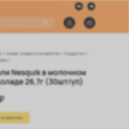
я
/
Снеки, сладости и напитки
/
Сладости
/
чики
/
ли Nesquik в молочном
оладе 26,7г (30шт/уп)
₽
 в наличии