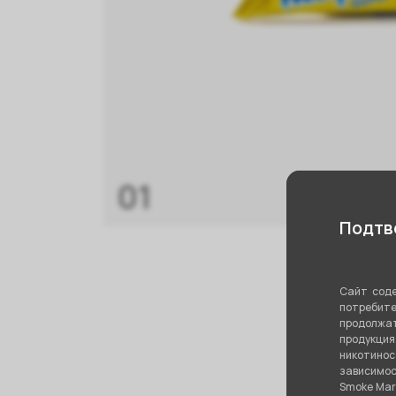
01
Подтве
Сайт соде
потребите
продолжат
продукци
никотино
зависимос
Smoke Mar