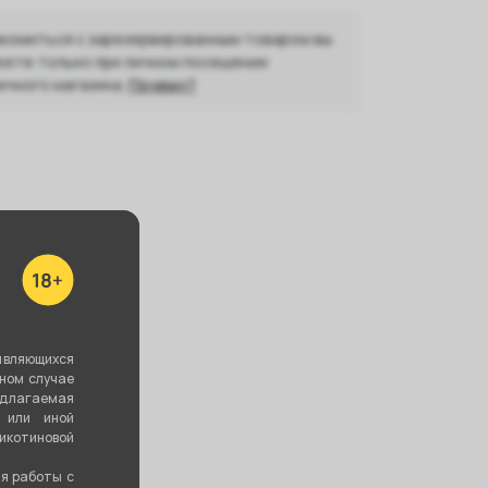
комиться с зарезервированным товаром вы
ете только при личном посещении
ичного магазина.
Почему?
являющихся
вном случае
едлагаемая
 или иной
котиновой
ия работы с