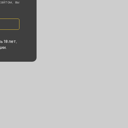
сайтом, вы
 18 лет,
ии.