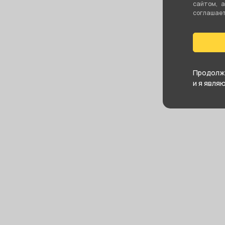
сайтом, 
соглашаете
Продолжа
и я явля