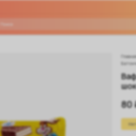
Главна
Батон
Ваф
шок
80 
Нет