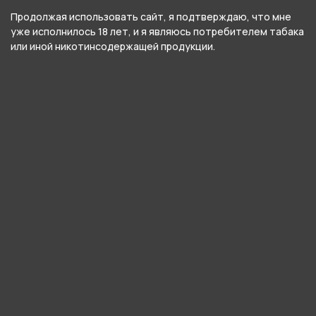
Сигариллы Dakota
Продолжая использовать сайт, я подтверждаю, что мне
Янтарный ром 20шт
уже исполнилось 18 лет, и я являюсь потребителем табака
или иной никотинсодержащей продукции.
300 ₽
Нет в наличии