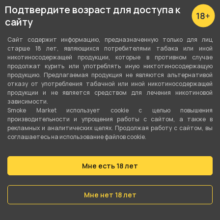
Подтвердите возраст для доступа к
сайту
Сигариллы Dakota
Сигариллы Dakota
Капучино 20шт
Черешня 20шт
Сайт содержит информацию, предназначенную только для лиц
старше 18 лет, являющихся потребителями табака или иной
никотиносодержащей продукции, которые в противном случае
продолжат курить или употреблять иную никтотиносодержащую
300 ₽
300 ₽
продукцию. Предлагаемая продукция не являются альтернативой
отказу от употребления табачной или иной никотиносодержащей
продукции и не является средством для лечения никотиновой
В корзину
В корзину
зависимости.
Smoke Market использует cookie c целью повышения
производительности и упрощения работы с сайтом, а также в
рекламных и аналитических целях. Продолжая работу с сайтом, вы
соглашаетесь на использование файлов cookie.
Мне есть 18 лет
Мне нет 18 лет
нет в наличии